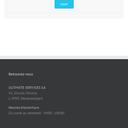
Louer
Retrouvez-nous
ULTIMATE SERVICES SA
42, Gruuss-Strooss
L-9991 Weiswampach
Heures d’ouverture
Du lundi au vendredi : 9h00–18h00