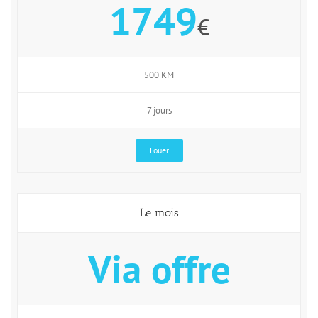
1749
€
500 KM
7 jours
Louer
Le mois
Via offre