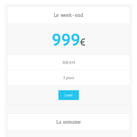
Le week-end
999
€
300 KM
3 jours
Louer
La semaine